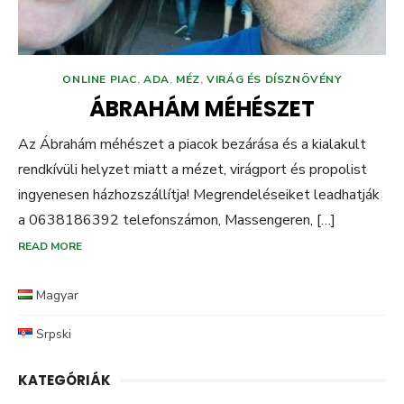
ONLINE PIAC
,
ADA
,
MÉZ
,
VIRÁG ÉS DÍSZNÖVÉNY
ÁBRAHÁM MÉHÉSZET
Az Ábrahám méhészet a piacok bezárása és a kialakult
rendkívüli helyzet miatt a mézet, virágport és propolist
ingyenesen házhozszállítja! Megrendeléseiket leadhatják
a 0638186392 telefonszámon, Massengeren, […]
READ MORE
Magyar
Srpski
KATEGÓRIÁK