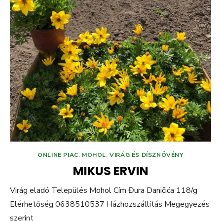
ONLINE PIAC
,
MOHOL
,
VIRÁG ÉS DÍSZNÖVÉNY
MIKUS ERVIN
Virág eladó Település Mohol Cím Đura Daničića 118/g
Elérhetőség 0638510537 Házhozszállítás Megegyezés
szerint