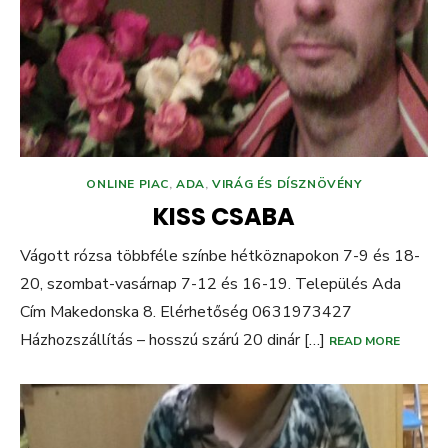
ONLINE PIAC
,
ADA
,
VIRÁG ÉS DÍSZNÖVÉNY
KISS CSABA
Vágott rózsa többféle színbe hétköznapokon 7-9 és 18-
20, szombat-vasárnap 7-12 és 16-19. Település Ada
Cím Makedonska 8. Elérhetőség 0631973427
Házhozszállítás – hosszú szárú 20 dinár […]
READ MORE