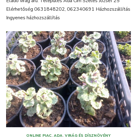
Eladó virág árú. Település Ada Cím Szeles József 25
Elérhetőség 0631848202, 062340691 Házhozszállítás
Ingyenes házhozszállítás
ONLINE PIAC
,
ADA
,
VIRÁG ÉS DÍSZNÖVÉNY