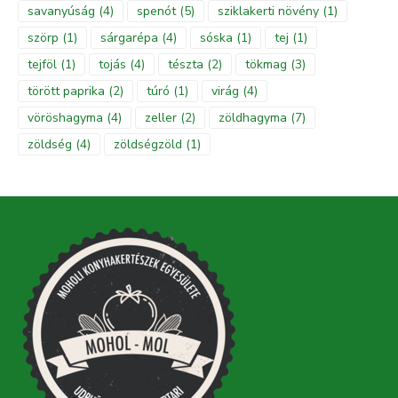
savanyúság
(4)
spenót
(5)
sziklakerti növény
(1)
szörp
(1)
sárgarépa
(4)
sóska
(1)
tej
(1)
tejföl
(1)
tojás
(4)
tészta
(2)
tökmag
(3)
törött paprika
(2)
túró
(1)
virág
(4)
vöröshagyma
(4)
zeller
(2)
zöldhagyma
(7)
zöldség
(4)
zöldségzöld
(1)