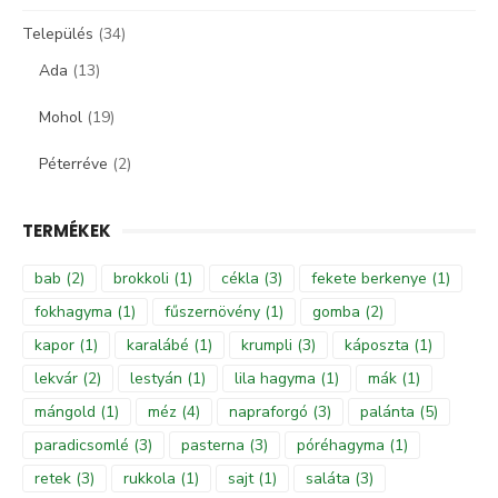
Település
(34)
Ada
(13)
Mohol
(19)
Péterréve
(2)
TERMÉKEK
bab
(2)
brokkoli
(1)
cékla
(3)
fekete berkenye
(1)
fokhagyma
(1)
fűszernövény
(1)
gomba
(2)
kapor
(1)
karalábé
(1)
krumpli
(3)
káposzta
(1)
lekvár
(2)
lestyán
(1)
lila hagyma
(1)
mák
(1)
mángold
(1)
méz
(4)
napraforgó
(3)
palánta
(5)
paradicsomlé
(3)
pasterna
(3)
póréhagyma
(1)
retek
(3)
rukkola
(1)
sajt
(1)
saláta
(3)