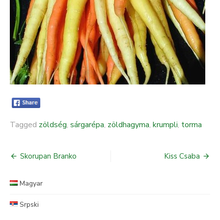
Tagged
zöldség
,
sárgarépa
,
zöldhagyma
,
krumpli
,
torma
Skorupan Branko
Kiss Csaba
Bejegyzés
navigáció
Magyar
Srpski