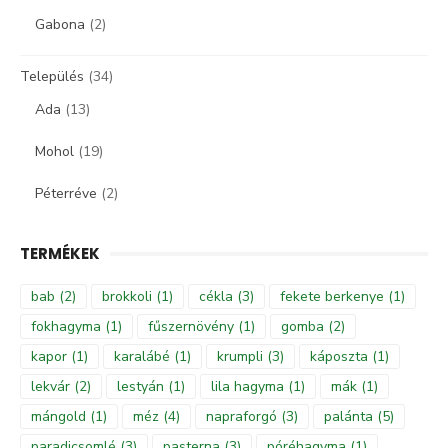
Gabona
(2)
Település
(34)
Ada
(13)
Mohol
(19)
Péterréve
(2)
TERMÉKEK
bab
(2)
brokkoli
(1)
cékla
(3)
fekete berkenye
(1)
fokhagyma
(1)
fűszernövény
(1)
gomba
(2)
kapor
(1)
karalábé
(1)
krumpli
(3)
káposzta
(1)
lekvár
(2)
lestyán
(1)
lila hagyma
(1)
mák
(1)
mángold
(1)
méz
(4)
napraforgó
(3)
palánta
(5)
paradicsomlé
(3)
pasterna
(3)
póréhagyma
(1)