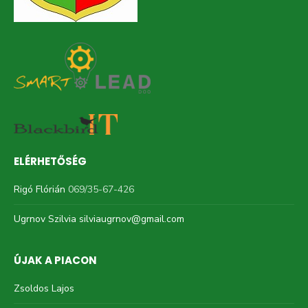
ELÉRHETŐSÉG
Rigó Flórián
069/35-67-426
Ugrnov Szilvia
silviaugrnov@gmail.com
ÚJAK A PIACON
Zsoldos Lajos