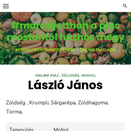
Skip
to
content
#maradjotthon a piac
mostantól házhoz megy
MOHOLI KONYHAKERTÉSZEK – ONLINE PIAC ADA
ONLINE PIAC
,
ZÖLDSÉG
,
MOHOL
László János
Zöldség , Krumpli, Sárgarépa, Zöldhagyma,
Torma,
Település
Mohol